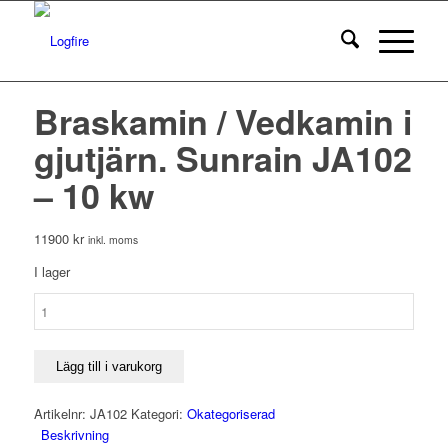
Braskamin / Vedkamin i
gjutjärn. Sunrain JA102
– 10 kw
11900
kr
inkl. moms
I lager
Braskamin
/
Vedkamin
i
Lägg till i varukorg
gjutjärn.
Sunrain
Artikelnr:
JA102
Kategori:
Okategoriserad
JA102
Beskrivning