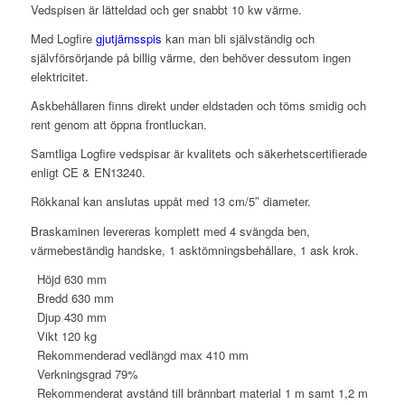
Vedspisen är lätteldad och ger snabbt 10 kw värme.
Med Logfire
gjutjärnsspis
kan man bli självständig och
självförsörjande på billig värme, den behöver dessutom ingen
elektricitet.
Askbehållaren finns direkt under eldstaden och töms smidig och
rent genom att öppna frontluckan.
Samtliga Logfire vedspisar är kvalitets och säkerhetscertifierade
enligt CE & EN13240.
Rökkanal kan anslutas uppåt med 13 cm/5″ diameter.
Braskaminen levereras komplett med 4 svängda ben,
värmebeständig handske, 1 asktömningsbehållare, 1 ask krok.
Höjd 630 mm
Bredd 630 mm
Djup 430 mm
Vikt 120 kg
Rekommenderad vedlängd max 410 mm
Verkningsgrad 79%
Rekommenderat avstånd till brännbart material 1 m samt 1,2 m