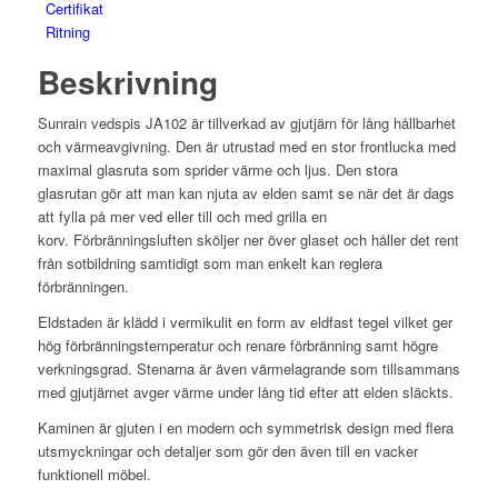
–
Certifikat
10
Ritning
kw
Beskrivning
mängd
Sunrain vedspis JA102 är tillverkad av gjutjärn för lång hållbarhet
och värmeavgivning. Den är utrustad med en stor frontlucka med
maximal glasruta som sprider värme och ljus. Den stora
glasrutan gör att man kan njuta av elden samt se när det är dags
att fylla på mer ved eller till och med grilla en
korv. Förbränningsluften sköljer ner över glaset och håller det rent
från sotbildning samtidigt som man enkelt kan reglera
förbränningen.
Eldstaden är klädd i vermikulit en form av eldfast tegel vilket ger
hög förbränningstemperatur och renare förbränning samt högre
verkningsgrad. Stenarna är även värmelagrande som tillsammans
med gjutjärnet avger värme under lång tid efter att elden släckts.
Kaminen är gjuten i en modern och symmetrisk design med flera
utsmyckningar och detaljer som gör den även till en vacker
funktionell möbel.